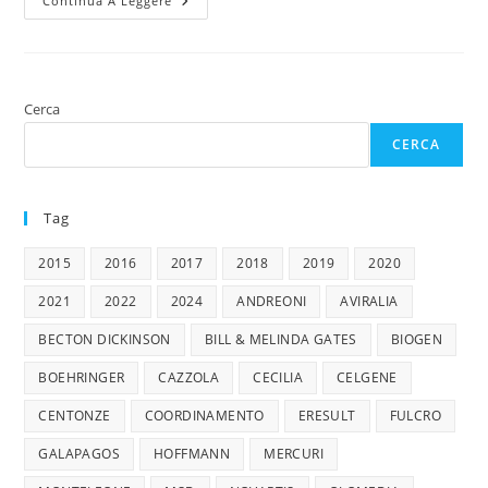
PPM
Continua A Leggere
Services
–
Prof.
Monteleone
–
Dicembre
2015
Cerca
CERCA
Tag
2015
2016
2017
2018
2019
2020
2021
2022
2024
ANDREONI
AVIRALIA
BECTON DICKINSON
BILL & MELINDA GATES
BIOGEN
BOEHRINGER
CAZZOLA
CECILIA
CELGENE
CENTONZE
COORDINAMENTO
ERESULT
FULCRO
GALAPAGOS
HOFFMANN
MERCURI