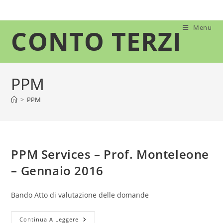
Salta
al
Menu
CONTO TERZI
contenuto
PPM
>
PPM
PPM Services – Prof. Monteleone
– Gennaio 2016
Bando Atto di valutazione delle domande
PPM
Continua A Leggere