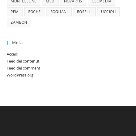
MONTELEONE
MSD
NOVARTIS
OLOMEDIA
PPM
ROCHE
ROGLIANI
ROSELLI
UCCIOLI
ZAMBON
Meta
Accedi
Feed dei contenuti
Feed dei commenti
WordPress.org